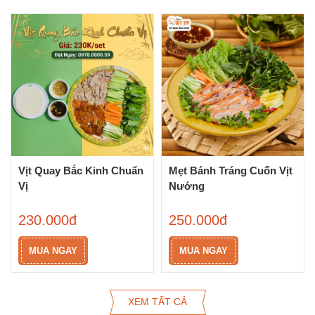
Vịt Quay Bắc Kinh Chuẩn
Mẹt Bánh Tráng Cuốn Vịt
Vị
Nướng
230.000đ
250.000đ
MUA NGAY
MUA NGAY
XEM TẤT CẢ