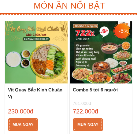
MÓN ĂN NỔI BẬT
-5%
Vịt Quay Bắc Kinh Chuẩn
Combo 5 tới 6 người
Vị
761.000đ
230.000đ
722.000đ
MUA NGAY
MUA NGAY