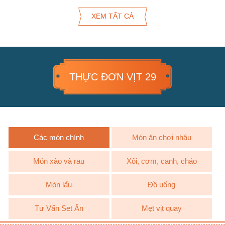
XEM TẤT CẢ
THỰC ĐƠN VỊT 29
Các món chính
Món ăn chơi nhậu
Món xào và rau
Xôi, cơm, canh, cháo
Món lẩu
Đồ uống
Tư Vấn Set Ăn
Mẹt vịt quay