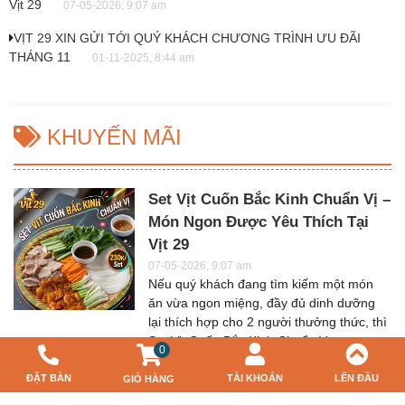
Vịt 29
07-05-2026, 9:07 am
VỊT 29 XIN GỬI TỚI QUÝ KHÁCH CHƯƠNG TRÌNH ƯU ĐÃI
THÁNG 11
01-11-2025, 8:44 am
KHUYẾN MÃI
Set Vịt Cuốn Bắc Kinh Chuẩn Vị –
Món Ngon Được Yêu Thích Tại
Vịt 29
07-05-2026, 9:07 am
Nếu quý khách đang tìm kiếm một món
ăn vừa ngon miệng, đầy đủ dinh dưỡng
lại thích hợp cho 2 người thưởng thức, thì
Set Vịt Cuốn Bắc Kinh Chuẩn V...
0
VỊT 29 XIN GỬI TỚI QUÝ KHÁCH
ĐẶT BÀN
TÀI KHOẢN
LÊN ĐẦU
GIỎ HÀNG
CHƯƠNG TRÌNH ƯU ĐÃI THÁNG