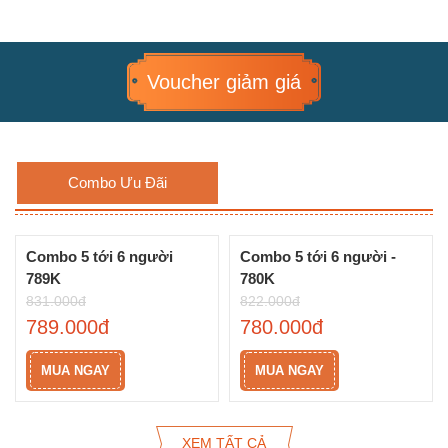
Voucher giảm giá
Combo Ưu Đãi
Combo 5 tới 6 người
Combo 5 tới 6 người -
-5%
-5%
789K
780K
831.000đ
822.000đ
789.000đ
780.000đ
MUA NGAY
MUA NGAY
XEM TẤT CẢ