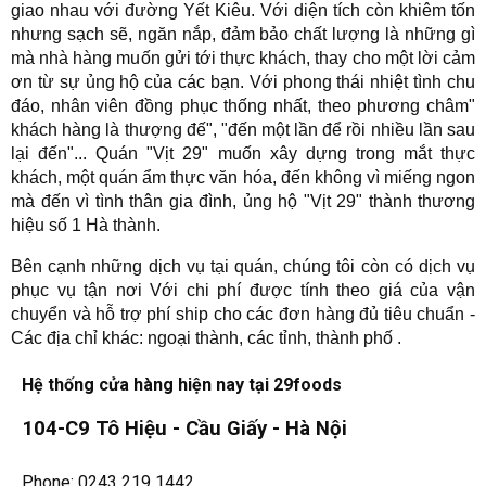
giao nhau với đường Yết Kiêu. Với diện tích còn khiêm tốn
nhưng sạch sẽ, ngăn nắp, đảm bảo chất lượng là những gì
mà nhà hàng muốn gửi tới thực khách, thay cho một lời cảm
ơn từ sự ủng hộ của các bạn. Với phong thái nhiệt tình chu
đáo, nhân viên đồng phục thống nhất, theo phương châm"
khách hàng là thượng đế", "đến một lần để rồi nhiều lần sau
lại đến"... Quán "Vịt 29" muốn xây dựng trong mắt thực
khách, một quán ẩm thực văn hóa, đến không vì miếng ngon
mà đến vì tình thân gia đình, ủng hộ "Vịt 29" thành thương
hiệu số 1 Hà thành.
Bên cạnh những dịch vụ tại quán, chúng tôi còn có dịch vụ
phục vụ tận nơi Với chi phí được tính theo giá của vận
chuyển và hỗ trợ phí ship cho các đơn hàng đủ tiêu chuẩn -
Các địa chỉ khác: ngoại thành, các tỉnh, thành phố .
Hệ thống cửa hàng hiện nay tại 29foods
104-C9 Tô Hiệu - Cầu Giấy - Hà Nội
Phone: 0243 219 1442