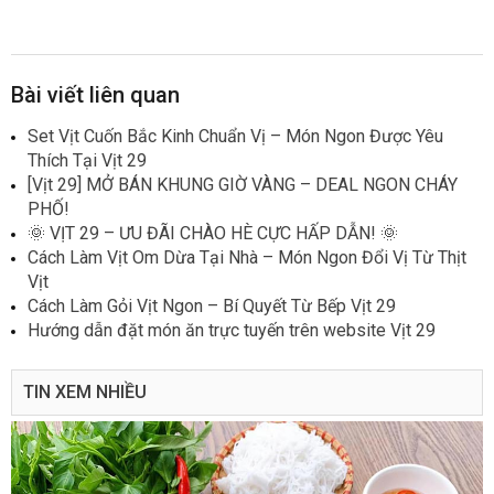
Bài viết liên quan
Set Vịt Cuốn Bắc Kinh Chuẩn Vị – Món Ngon Được Yêu
Thích Tại Vịt 29
[Vịt 29] MỞ BÁN KHUNG GIỜ VÀNG – DEAL NGON CHÁY
PHỐ!
🌞 VỊT 29 – ƯU ĐÃI CHÀO HÈ CỰC HẤP DẪN! 🌞
Cách Làm Vịt Om Dừa Tại Nhà – Món Ngon Đổi Vị Từ Thịt
Vịt
Cách Làm Gỏi Vịt Ngon – Bí Quyết Từ Bếp Vịt 29
Hướng dẫn đặt món ăn trực tuyến trên website Vịt 29
TIN XEM NHIỀU