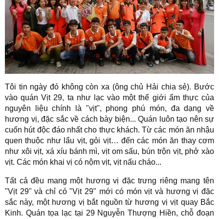
Tôi tin ngày đó không còn xa (ông chủ Hải chia sẻ). Bước
vào quán Vịt 29, ta như lạc vào một thế giới ẩm thực của
nguyên liệu chính là "vịt", phong phú món, đa dạng về
hương vị, đặc sắc về cách bày biện... Quán luôn tạo nên sự
cuốn hút độc đáo nhất cho thực khách. Từ các món ăn nhậu
quen thuộc như lẩu vịt, gỏi vịt… đến các món ăn thay cơm
như xôi vịt, xá xíu bánh mì, vịt om sấu, bún trộn vịt, phở xào
vịt. Các món khai vị có nộm vịt, vịt nấu cháo...
Tất cả đều mang một hương vị đặc trưng riêng mang tên
"Vịt 29" và chỉ có "Vịt 29" mới có món vịt và hương vị đặc
sắc này, một hương vị bắt nguồn từ hương vị vịt quay Bắc
Kinh. Quán tọa lạc tại 29 Nguyễn Thượng Hiền, chỗ đoạn