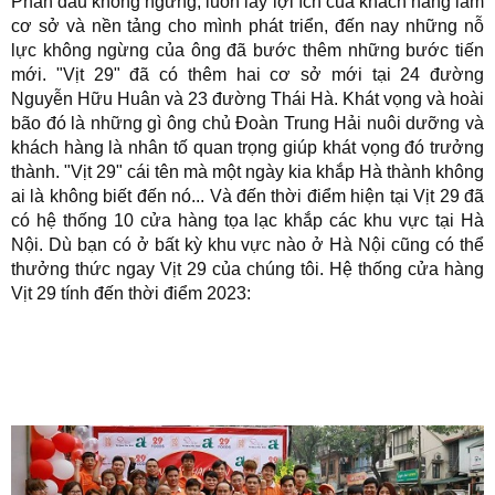
Phấn đấu không ngừng, luôn lấy lợi ích của khách hàng làm
cơ sở và nền tảng cho mình phát triển, đến nay những nỗ
lực không ngừng của ông đã bước thêm những bước tiến
mới. "Vịt 29" đã có thêm hai cơ sở mới tại 24 đường
Nguyễn Hữu Huân và 23 đường Thái Hà. Khát vọng và hoài
bão đó là những gì ông chủ Đoàn Trung Hải nuôi dưỡng và
khách hàng là nhân tố quan trọng giúp khát vọng đó trưởng
thành. "Vịt 29" cái tên mà một ngày kia khắp Hà thành không
ai là không biết đến nó... Và đến thời điểm hiện tại Vịt 29 đã
có hệ thống 10 cửa hàng tọa lạc khắp các khu vực tại Hà
Nội. Dù bạn có ở bất kỳ khu vực nào ở Hà Nội cũng có thể
thưởng thức ngay Vịt 29 của chúng tôi. Hệ thống cửa hàng
Vịt 29 tính đến thời điểm 2023: