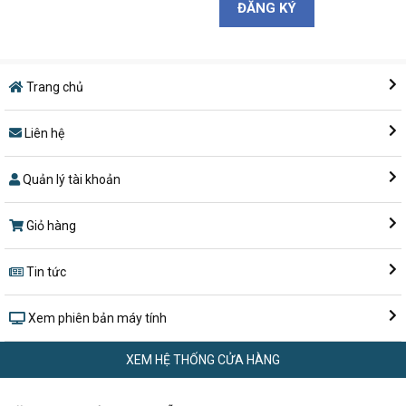
Và khi bạn tiếp tục sử dụng trang
web, sau khi các thay đổi về Quy
định và Điều kiện được đăng tải, có
nghĩa là bạn chấp nhận với những
Trang chủ
thay đổi đó.
Quý khách vui lòng kiểm tra thường
xuyên để cập nhật những thay đổi
Liên hệ
của chúng tôi.
Quản lý tài khoản
Giỏ hàng
Tin tức
Xem phiên bản máy tính
XEM HỆ THỐNG CỬA HÀNG