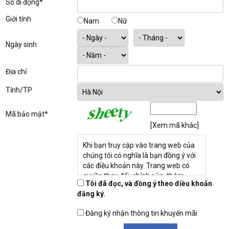
Số di động*
Giới tính
Nam
Nữ
Ngày sinh
Địa chỉ
Tỉnh/TP
Mã bảo mật*
[Xem mã khác]
Khi bạn truy cập vào trang web của
chúng tôi có nghĩa là bạn đồng ý với
các điều khoản này. Trang web có
quyền thay đổi, chỉnh sửa, thêm
Tôi đã đọc, và đồng ý theo điều khoản
hoặc lược bỏ bất kỳ phần nào trong
đăng ký.
Quy định và Điều kiện sử dụng, vào
bất cứ lúc nào. Các thay đổi có hiệu
Đăng ký nhận thông tin khuyến mãi
lực ngay khi được đăng trên trang
web mà không cần thông báo trước.