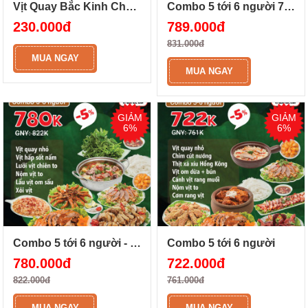
Vịt Quay Bắc Kinh Chuẩn Vị
Combo 5 tới 6 người 789K
230.000đ
789.000đ
831.000đ
MUA NGAY
MUA NGAY
GIẢM
GIẢM
6%
6%
Combo 5 tới 6 người - 780K
Combo 5 tới 6 người
780.000đ
722.000đ
822.000đ
761.000đ
MUA NGAY
MUA NGAY