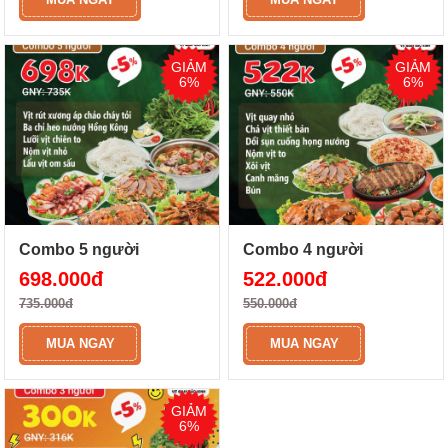
GIẢM
GIẢM
6%
6%
Combo 5 người
Combo 4 người
698.000đ
522.000đ
735.000đ
550.000đ
MUA NGAY
MUA NGAY
GIẢM
6%