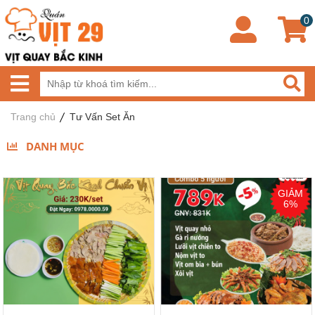
0
Trang chủ
Tư Vấn Set Ăn
DANH MỤC
GIẢM
6%