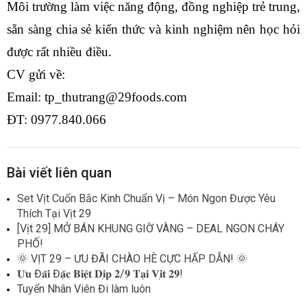
Môi trường làm việc năng động, đồng nghiệp trẻ trung, 
sẵn sàng chia sẻ kiến thức và kinh nghiệm nên học hỏi 
được rất nhiều điều. 
CV gửi về:
Email: tp_thutrang@29foods.com 
ĐT: 0977.840.066
Bài viết liên quan
Set Vịt Cuốn Bắc Kinh Chuẩn Vị – Món Ngon Được Yêu
Thích Tại Vịt 29
[Vịt 29] MỞ BÁN KHUNG GIỜ VÀNG – DEAL NGON CHÁY
PHỐ!
🌞 VỊT 29 – ƯU ĐÃI CHÀO HÈ CỰC HẤP DẪN! 🌞
𝐔̛𝐮 Đ𝐚̃𝐢 Đ𝐚̣̆𝐜 𝐁𝐢𝐞̣̂𝐭 𝐃𝐢̣𝐩 𝟐/𝟗 𝐓𝐚̣𝐢 𝐕𝐢̣𝐭 𝟐𝟗!
Tuyển Nhân Viên Đi làm luôn