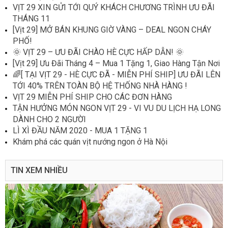
VỊT 29 XIN GỬI TỚI QUÝ KHÁCH CHƯƠNG TRÌNH ƯU ĐÃI
THÁNG 11
[Vịt 29] MỞ BÁN KHUNG GIỜ VÀNG – DEAL NGON CHÁY
PHỐ!
🌞 VỊT 29 – ƯU ĐÃI CHÀO HÈ CỰC HẤP DẪN! 🌞
[Vịt 29] Ưu Đãi Tháng 4 – Mua 1 Tặng 1, Giao Hàng Tận Nơi
🌈[ TẠI VỊT 29 - HÈ CỰC ĐÃ - MIỄN PHÍ SHIP] ƯU ĐÃI LÊN
TỚI 40% TRÊN TOÀN BỘ HỆ THỐNG NHÀ HÀNG !
VỊT 29 MIỄN PHÍ SHIP CHO CÁC ĐƠN HÀNG
TẬN HƯỞNG MÓN NGON VỊT 29 - VI VU DU LỊCH HẠ LONG
DÀNH CHO 2 NGƯỜI
LÌ XÌ ĐẦU NĂM 2020 - MUA 1 TẶNG 1
Khám phá các quán vịt nướng ngon ở Hà Nội
TIN XEM NHIỀU