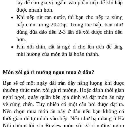
tay để cho gia vị ngấm vào phần nếp để khi hấp 
được nhanh hơn.
Khi nếp rút cạn nước, thì bạn cho nếp ra xửng 
hấp chín trong 20-25p. Trong lúc hấp, bạn nhớ 
dùng đũa đảo đều 2-3 lần để xôi được chín đều 
hơn.
Khi xôi chín, cắt lá ngò rí cho lên trên để tăng 
mùi hương của món ăn là hoàn thành.
Món xôi gà ri nướng ngon mua ở đâu?
Bạn sẽ có một ngày dài tràn đầy năng lượng khi được 
thưởng thức món xôi gà ri nướng. Hoặc dành thời gian 
nghỉ ngơi, quây quần bên gia đình và đặt món ăn này 
về cùng chén. Tuy nhiên có một câu hỏi được đặt ra. 
Nên chọn mua món ăn này ở đâu nếu bạn không có 
thời gian để tự mình vào bếp. Nếu như bạn đang ở Hà 
Nội chúng tôi xin Review món xôi gà ri nướng ngon 