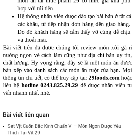
món ăn tại thực phẩm 29 có mức giá khá phù 
hợp với túi tiền. 
Hệ thống nhân viên được đào tạo bài bản ở tất cả 
các khâu, từ tiếp nhận đơn hàng đến giao hàng. 
Do đó khách hàng sẽ cảm thấy vô cùng dễ chịu 
và thoải mái.
Bài viết trên đã được chúng tôi review món xôi gà ri 
nướng ngon về cách làm cũng như địa chỉ bán uy tín, 
chất lượng. Hy vọng rằng, đây sẽ là một món ăn được 
bàn xếp vào danh sách các món ăn ruột của bạn. Mọi 
thông tin chi tiết, có thể truy cập tại: 
29foods.com
 hoặc 
liên hệ 
hotline 0243.825.29.29
 để được nhân viên tư 
vấn nhanh nhất nhé.
Bài viết liên quan
Set Vịt Cuốn Bắc Kinh Chuẩn Vị – Món Ngon Được Yêu
Thích Tại Vịt 29