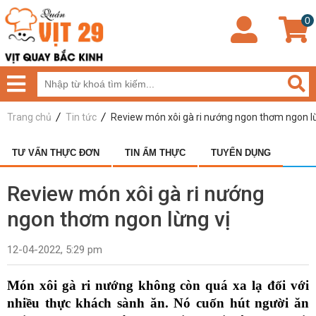
0
Trang chủ
Tin tức
Review món xôi gà ri nướng ngon thơm ngon lừ
TƯ VẤN THỰC ĐƠN
TIN ẨM THỰC
TUYỂN DỤNG
Review món xôi gà ri nướng
ngon thơm ngon lừng vị
12-04-2022, 5:29 pm
Món xôi gà ri nướng không còn quá xa lạ đối với 
nhiều thực khách sành ăn. Nó cuốn hút người ăn 