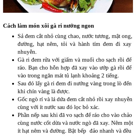
Cách làm món xôi gà ri nướng ngon
Sả đem cắt nhỏ cùng chao, nước tương, mật ong, 
đường, hạt nêm, tỏi và hành tím đem đi xay 
nhuyễn.
Gà ri đem rửa với giấm và muối cho sạch rồi để 
ráo. Bạn cho hỗn hợp đã xay vào ướp gà rồi để 
vào trong ngăn mát tủ lạnh khoảng 2 tiếng.
Sau đó lấy gà ri đem đi nướng vàng trong lò đến 
khi chín vàng là được.
Gốc ngò rí và lá dứa đem cắt nhỏ rồi xay nhuyễn 
cùng với ít nước sau đó lọc bỏ xác.
Phần nếp sau khi đã vo sạch để ráo cho vào chảo 
cùng nước cốt dừa và nước ngò đã xay. Nêm một 
ít hạt nêm và đường. Bật bếp  đảo nhanh và đều 