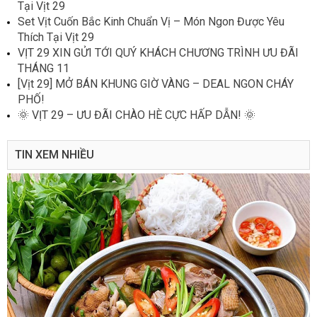
Tại Vịt 29
Set Vịt Cuốn Bắc Kinh Chuẩn Vị – Món Ngon Được Yêu
Thích Tại Vịt 29
VỊT 29 XIN GỬI TỚI QUÝ KHÁCH CHƯƠNG TRÌNH ƯU ĐÃI
THÁNG 11
[Vịt 29] MỞ BÁN KHUNG GIỜ VÀNG – DEAL NGON CHÁY
PHỐ!
🌞 VỊT 29 – ƯU ĐÃI CHÀO HÈ CỰC HẤP DẪN! 🌞
TIN XEM NHIỀU