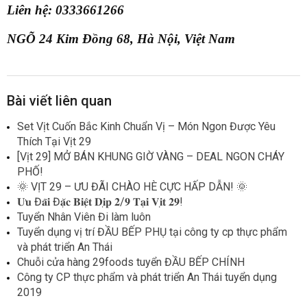
Liên hệ: 0333661266
NGÕ 24 Kim Đồng 68, Hà Nội, Việt Nam
Bài viết liên quan
Set Vịt Cuốn Bắc Kinh Chuẩn Vị – Món Ngon Được Yêu
Thích Tại Vịt 29
[Vịt 29] MỞ BÁN KHUNG GIỜ VÀNG – DEAL NGON CHÁY
PHỐ!
🌞 VỊT 29 – ƯU ĐÃI CHÀO HÈ CỰC HẤP DẪN! 🌞
𝐔̛𝐮 Đ𝐚̃𝐢 Đ𝐚̣̆𝐜 𝐁𝐢𝐞̣̂𝐭 𝐃𝐢̣𝐩 𝟐/𝟗 𝐓𝐚̣𝐢 𝐕𝐢̣𝐭 𝟐𝟗!
Tuyển Nhân Viên Đi làm luôn
Tuyển dụng vị trí ĐẦU BẾP PHỤ tại công ty cp thực phẩm
và phát triển An Thái
Chuỗi cửa hàng 29foods tuyển ĐẦU BẾP CHÍNH
Công ty CP thực phẩm và phát triển An Thái tuyển dụng
2019