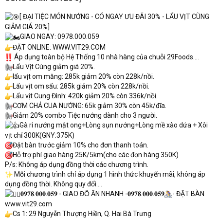
[ ĐẠI TIỆC MÓN NƯỚNG - CÓ NGAY ƯU ĐÃI 30% - LẨU VỊT CÙNG
GIẢM GIÁ 20%]
GIAO NGAY: 0978.000.059
ĐẶT ONLINE:
WWW.VIT29.COM
Áp dụng toàn bộ Hệ Thống 10 nhà hàng của chuỗi 29Foods....
Lẩu Vịt Cùng giảm giá 20%.
lẩu vịt om măng: 285k giảm 20% còn 228k/nồi.
Lẩu vịt om sấu: 285k giảm 20% còn 228k/nồi.
Lẩu vịt Cung Đình: 420k giảm 20% còn 336k/nồi.
CƠM CHẢ CUA NƯỚNG: 65k giảm 30% còn 45k/đĩa.
Giảm 20% combo Tiệc nướng dành cho 3 người.
Gà ri nướng mật ong+Lòng sụn nướng+Lòng mề xào dứa + Xôi
vịt chỉ 300K(GNY:375K)
Đặt bàn trước giảm 10% cho đơn thanh toán.
Hỗ trợ phí giao hàng 25K/5km(cho các đơn hàng 350K)
P/s: Không áp dụng đồng thời các chương trình.
Mỗi chương trình chỉ áp dụng 1 hình thức khuyến mãi, không áp
dụng đồng thời. Không quy đổi....
𝟎𝟗𝟕𝟖.𝟎𝟎𝟎.𝟎𝟓𝟗 - GIAO ĐỒ ĂN NHANH -𝟎𝟗𝟕𝟖.𝟎𝟎𝟎.𝟎𝟓𝟗
- ĐẶT BÀN
www.vit29.com
Cs 1: 29 Nguyễn Thượng Hiền, Q. Hai Bà Trưng