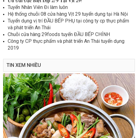
𝐔̛𝐮 Đ𝐚̃𝐢 Đ𝐚̣̆𝐜 𝐁𝐢𝐞̣̂𝐭 𝐃𝐢̣𝐩 𝟐/𝟗 𝐓𝐚̣𝐢 𝐕𝐢̣𝐭 𝟐𝟗!
Tuyển Nhân Viên Đi làm luôn
Hệ thống chuỗi 08 cửa hàng Vịt 29 tuyển dụng tại Hà Nội
Tuyển dụng vị trí ĐẦU BẾP PHỤ tại công ty cp thực phẩm
và phát triển An Thái
Chuỗi cửa hàng 29foods tuyển ĐẦU BẾP CHÍNH
Công ty CP thực phẩm và phát triển An Thái tuyển dụng
2019
TIN XEM NHIỀU