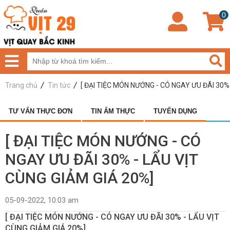
0
Trang chủ
Tin tức
[ ĐẠI TIỆC MÓN NƯỚNG - CÓ NGAY ƯU ĐÃI 30% 
TƯ VẤN THỰC ĐƠN
TIN ẨM THỰC
TUYỂN DỤNG
[ ĐẠI TIỆC MÓN NƯỚNG - CÓ
NGAY ƯU ĐÃI 30% - LẨU VỊT
CÙNG GIẢM GIÁ 20%]
05-09-2022, 10:03 am
[ ĐẠI TIỆC MÓN NƯỚNG - CÓ NGAY ƯU ĐÃI 30% - LẨU VỊT
CÙNG GIẢM GIÁ 20%]