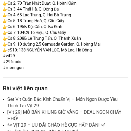
Cs 2: 70 Trần Nhật Duật, Q. Hoàn Kiếm
Cs 3: 44 Thái Hà, Q. Đống Đa
Cs 4: 65 Lạc Trung, Q. Hai Bà Trưng
Cs 5: 18 Trung Hoà, Q. Cầu Giấy
Cs 6: 195B Đội Cấn, Q. Ba Đình
Cs 7: 104C9 Tô Hiệu, Q. Cầu Giấy
Cs 8: 208B Lê Trọng Tấn. Q. Thanh Xuân
Cs 9: 10 đường 2.5 Gamuada Garden, Q. Hoàng Mai
cS10: 138 NGUYỄN VĂN LỘC, Mỗ Lao, Hà Đông
#vit29
#29foods
#monngon
Bài viết liên quan
Set Vịt Cuốn Bắc Kinh Chuẩn Vị – Món Ngon Được Yêu
Thích Tại Vịt 29
[Vịt 29] MỞ BÁN KHUNG GIỜ VÀNG – DEAL NGON CHÁY
PHỐ!
🌞 VỊT 29 – ƯU ĐÃI CHÀO HÈ CỰC HẤP DẪN! 🌞