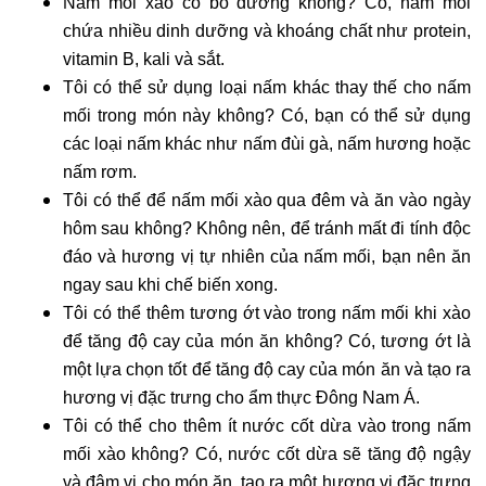
Nấm mối xào có bổ dưỡng không? Có, nấm mối 
chứa nhiều dinh dưỡng và khoáng chất như protein, 
vitamin B, kali và sắt.
Tôi có thể sử dụng loại nấm khác thay thế cho nấm 
mối trong món này không? Có, bạn có thể sử dụng 
các loại nấm khác như nấm đùi gà, nấm hương hoặc 
nấm rơm.
Tôi có thể để nấm mối xào qua đêm và ăn vào ngày 
hôm sau không? Không nên, để tránh mất đi tính độc 
đáo và hương vị tự nhiên của nấm mối, bạn nên ăn 
ngay sau khi chế biến xong.
Tôi có thể thêm tương ớt vào trong nấm mối khi xào 
để tăng độ cay của món ăn không? Có, tương ớt là 
một lựa chọn tốt để tăng độ cay của món ăn và tạo ra 
hương vị đặc trưng cho ẩm thực Đông Nam Á.
Tôi có thể cho thêm ít nước cốt dừa vào trong nấm 
mối xào không? Có, nước cốt dừa sẽ tăng độ ngậy 
và đậm vị cho món ăn, tạo ra một hương vị đặc trưng 