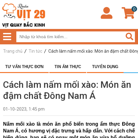
0
Trang chủ
Tin tức
Cách làm nấm mối xào: Món ăn đậm chất Đô
TƯ VẤN THỰC ĐƠN
TIN ẨM THỰC
TUYỂN DỤNG
Cách làm nấm mối xào: Món ăn
đậm chất Đông Nam Á
01-10-2023, 1:45 pm
Nấm mối xào
 là món ăn phổ biến trong ẩm thực Đông 
Nam Á, có hương vị đặc trưng và hấp dẫn. Với cách chế 
biến đúng, bạn sẽ có ngay một món ăn vừa bổ dưỡng 