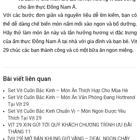
cho ẩm thực Đông Nam Á.
Với các bước đơn giản và nguyên liệu dễ tìm kiếm, bạn có 
thể dễ dàng chế biến món nấm mối xào ngon và bổ dưỡng. 
Hãy thử làm món ăn này và tận hưởng hương vị đặc trưng 
của ẩm thực Đông Nam Á tại nhà với gia đình và bạn bè. Vịt 
29 chúc các bạn thành công và có một bữa ăn ngon miệng.
Bài viết liên quan
Set Vịt Cuốn Bắc Kinh – Món Ăn Thích Hợp Cho Mùa Hè
Set Vịt Cuốn Bắc Kinh – Món Ăn Văn Phòng Đang Hottrend
Tại Vịt 29
Set Vịt Cuốn Bắc Kinh Chuẩn Vị – Món Ngon Được Yêu
Thích Tại Vịt 29
VỊT 29 XIN GỬI TỚI QUÝ KHÁCH CHƯƠNG TRÌNH ƯU ĐÃI
THÁNG 11
[Vịt 29] MỞ BÁN KHUNG GIỜ VÀNG – DEAL NGON CHÁY