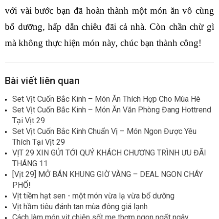
với vài bước bạn đã hoàn thành một món ăn vô cùng 
bổ dưỡng, hấp dẫn chiêu đãi cả nhà. Còn chần chừ gì 
mà không thực hiện món này, chúc bạn thành công!
Bài viết liên quan
Set Vịt Cuốn Bắc Kinh – Món Ăn Thích Hợp Cho Mùa Hè
Set Vịt Cuốn Bắc Kinh – Món Ăn Văn Phòng Đang Hottrend
Tại Vịt 29
Set Vịt Cuốn Bắc Kinh Chuẩn Vị – Món Ngon Được Yêu
Thích Tại Vịt 29
VỊT 29 XIN GỬI TỚI QUÝ KHÁCH CHƯƠNG TRÌNH ƯU ĐÃI
THÁNG 11
[Vịt 29] MỞ BÁN KHUNG GIỜ VÀNG – DEAL NGON CHÁY
PHỐ!
Vịt tiềm hạt sen - một món vừa lạ vừa bổ dưỡng
Vịt hầm tiêu đánh tan mùa đông giá lạnh
Cách làm món vịt chiên sốt me thơm ngon ngất ngây