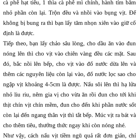
cà phê hạt tiêu, 1 thìa cà phê mì chính, hành tím băm 
nhỏ phần còn lại. Trộn đều và nhồi vào bụng vịt. Để 
không bị bung ra thì bạn lấy tăm nhọn xiên vào giữ cố 
định là được.
Tiếp theo, bạn lấy chảo sâu lòng, cho dầu ăn vào đun 
nóng lên thì cho vịt vào chiên vàng đều các mặt. Sau 
đó, bắc nồi lên bếp, cho vịt vào đổ nước dừa lên và 
thêm các nguyên liệu còn lại vào, đổ nước lọc sao cho 
ngập vịt khoảng 4-5cm là được. Nấu sôi lên thì hạ lửa 
nhỏ liu riu, nêm gia vị cho vừa ăn rồi đun cho tới khi 
thịt chín vịt chín mềm, đun cho đến khi phần nước sốt 
còn lại đến ngang thân vịt thì tắt bếp. Múc vịt ra bát và 
cho thêm tiêu, thưởng thức ngay khi còn nóng nhé.
Như vậy, cách nấu vịt tiềm ngũ quả rất đơn giản, chỉ 