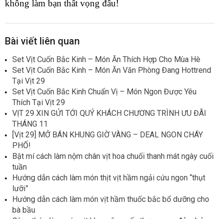
không làm bạn thất vọng đâu!
Bài viết liên quan
Set Vịt Cuốn Bắc Kinh – Món Ăn Thích Hợp Cho Mùa Hè
Set Vịt Cuốn Bắc Kinh – Món Ăn Văn Phòng Đang Hottrend
Tại Vịt 29
Set Vịt Cuốn Bắc Kinh Chuẩn Vị – Món Ngon Được Yêu
Thích Tại Vịt 29
VỊT 29 XIN GỬI TỚI QUÝ KHÁCH CHƯƠNG TRÌNH ƯU ĐÃI
THÁNG 11
[Vịt 29] MỞ BÁN KHUNG GIỜ VÀNG – DEAL NGON CHÁY
PHỐ!
Bật mí cách làm nộm chân vịt hoa chuối thanh mát ngày cuối
tuần
Hướng dẫn cách làm món thịt vịt hầm ngải cứu ngon “thụt
lưỡi”
Hướng dẫn cách làm món vịt hầm thuốc bắc bổ dưỡng cho
bà bầu