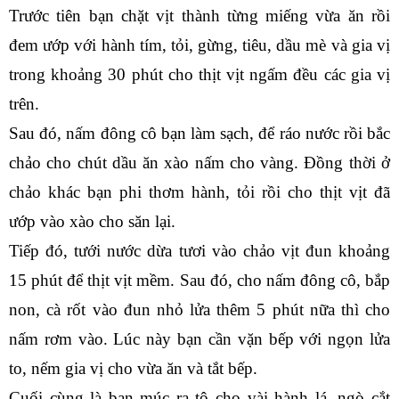
Trước tiên bạn chặt vịt thành từng miếng vừa ăn rồi 
đem ướp với hành tím, tỏi, gừng, tiêu, dầu mè và gia vị 
trong khoảng 30 phút cho thịt vịt ngấm đều các gia vị 
trên.
Sau đó, nấm đông cô bạn làm sạch, để ráo nước rồi bắc 
chảo cho chút dầu ăn xào nấm cho vàng. Đồng thời ở 
chảo khác bạn phi thơm hành, tỏi rồi cho thịt vịt đã 
ướp vào xào cho săn lại.
Tiếp đó, tưới nước dừa tươi vào chảo vịt đun khoảng 
15 phút để thịt vịt mềm. Sau đó, cho nấm đông cô, bắp 
non, cà rốt vào đun nhỏ lửa thêm 5 phút nữa thì cho 
nấm rơm vào. Lúc này bạn cần vặn bếp với ngọn lửa 
to, nếm gia vị cho vừa ăn và tắt bếp.
Cuối cùng là bạn múc ra tô cho vài hành lá, ngò cắt 