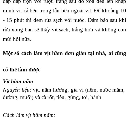
đập dập trộn với rượu trắng sau đó xoa đều lên khắp 
mình vịt cả bên trong lẫn bên ngoài vịt. Để khoảng 10 
- 15 phút thì đem rửa sạch với nước. Đảm bảo sau khi 
rửa xong bạn sẽ thấy vịt sạch, trắng hơn và không còn 
mùi hôi nữa.
Một số cách làm vịt hầm đơn giản tại nhà, ai cũng 
có thể làm được
Vịt hầm nấm
Nguyên liệu
: vịt, nấm hương, gia vị (nêm, nước mắm, 
đường, muối) và cà rốt, tiêu, gừng, tỏi, hành
Cách làm vịt hầm nấm: 