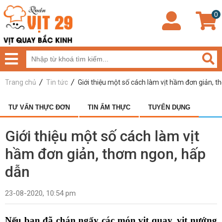
0
Trang chủ
Tin tức
Giới thiệu một số cách làm vịt hầm đơn giản, 
TƯ VẤN THỰC ĐƠN
TIN ẨM THỰC
TUYỂN DỤNG
Giới thiệu một số cách làm vịt
hầm đơn giản, thơm ngon, hấp
dẫn
23-08-2020, 10:54 pm
Nếu bạn đã chán ngấy các món vịt quay, vịt nướng 