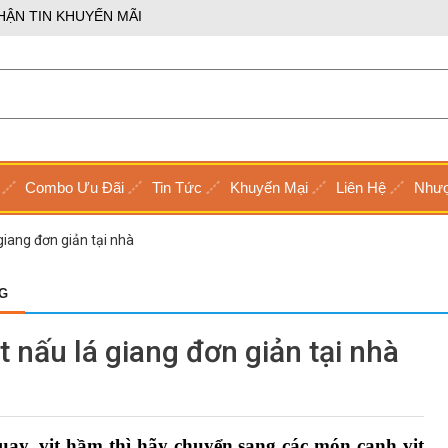
HẬN TIN KHUYẾN MÃI
Combo Ưu Đãi
Tin Tức
Khuyến Mại
Liên Hệ
Nhượ
giang đơn giản tại nhà
G
 nấu lá giang đơn giản tại nhà
ay, vịt hầm thì hãy chuyển sang các món canh vịt 