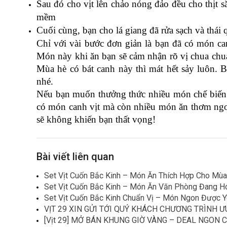
Sau đó cho vịt lên chảo nóng đảo đều cho thịt săn
mềm
Cuối cùng, bạn cho lá giang đã rửa sạch và thái q
Chỉ với vài bước đơn giản là bạn đã có món can
Món này khi ăn bạn sẽ cảm nhận rõ vị chua chua 
Mùa hè có bát canh này thì mát hết sảy luôn. 
nhé. 
Nếu bạn muốn thưởng thức nhiều món chế biến từ 
có món canh vịt mà còn nhiều món ăn thơm ngon 
sẽ không khiến bạn thất vọng!
Bài viết liên quan
Set Vịt Cuốn Bắc Kinh – Món Ăn Thích Hợp Cho Mù
Set Vịt Cuốn Bắc Kinh – Món Ăn Văn Phòng Đang Hot
Set Vịt Cuốn Bắc Kinh Chuẩn Vị – Món Ngon Được Yê
VỊT 29 XIN GỬI TỚI QUÝ KHÁCH CHƯƠNG TRÌNH Ư
[Vịt 29] MỞ BÁN KHUNG GIỜ VÀNG – DEAL NGON 