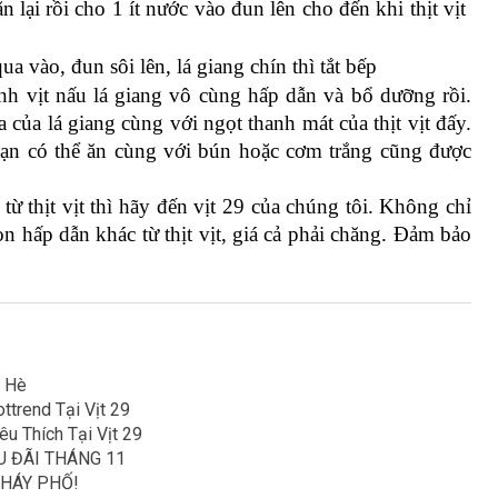
 lại rồi cho 1 ít nước vào đun lên cho đến khi thịt vịt 
ua vào, đun sôi lên, lá giang chín thì tắt bếp
h vịt nấu lá giang vô cùng hấp dẫn và bổ dưỡng rồi. 
của lá giang cùng với ngọt thanh mát của thịt vịt đấy. 
Bạn có thể ăn cùng với bún hoặc cơm trắng cũng được 
thịt vịt thì hãy đến vịt 29 của chúng tôi. Không chỉ 
hấp dẫn khác từ thịt vịt, giá cả phải chăng. Đảm bảo 
a Hè
trend Tại Vịt 29
u Thích Tại Vịt 29
U ĐÃI THÁNG 11
CHÁY PHỐ!