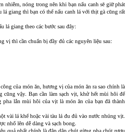
êm nhiễm, nóng trong nên khi bạn nấu canh sẽ giữ phát 
á giang thì bạn có thể nấu canh lá với thịt gà cũng rất 
u lá giang theo các bước sau đây:
 vị thì cần chuẩn bị đầy đủ các nguyên liệu sau:
công của món ăn, hương vị của món ăn ra sao chính là 
 cũng vậy. Bạn cần làm sạch vịt, khử hết mùi hôi để 
ha lẫn mùi hôi của vịt là món ăn của bạn đã thành 
t vài lá khế hoặc vài tàu lá đu đủ vào nước nhúng vịt. 
ược nhổ lên dễ dàng và sạch bong.
ệu quả nhất chính là đập dập chút gừng pha chút rượu 