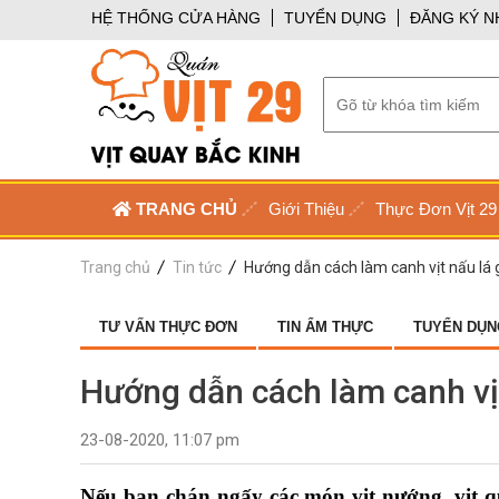
HỆ THỐNG CỬA HÀNG
TUYỂN DỤNG
ĐĂNG KÝ N
TRANG CHỦ
Giới Thiệu
Thực Đơn Vịt 29
Trang chủ
Tin tức
Hướng dẫn cách làm canh vịt nấu lá 
TƯ VẤN THỰC ĐƠN
TIN ẨM THỰC
TUYỂN DỤN
Hướng dẫn cách làm canh vịt
23-08-2020, 11:07 pm
Nếu bạn chán ngấy các món vịt nướng, vịt qu