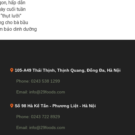
gon, hấp dẫn
gày cuối tuần
“thụt lưỡi”
ng cho bà bầu
m bảo dinh dưỡng
105-A49 Thái Thịnh, Thịnh Quang, Đống Đa, Hà Nội
Phone: 0243 538 1299
Email: info@29foods.com
Số 98 Hà Kế Tấn - Phương Liệt - Hà Nội
Phone: 0243 722 8929
Email: info@29foods.com