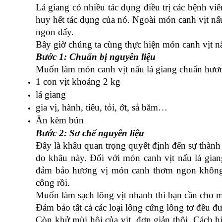
Lá giang có nhiều tác dụng điều trị các bệnh vi
huy hết tác dụng của nó. Ngoài món canh vịt nấu l
ngon đấy.
Bây giờ chúng ta cùng thực hiện món canh vịt nấ
Bước 1: Chuẩn bị nguyên liệu
Muốn làm món canh vịt nấu lá giang chuẩn hương
1 con vịt khoảng 2 kg
lá giang
gia vị, hành, tiêu, tỏi, ớt, sả băm…
Ăn kèm bún
Bước 2: Sơ chế nguyên liệu
Đây là khâu quan trọng quyết định đến sự thành 
do khâu này. Đối với món canh vịt nấu lá giang
đảm bảo hương vị món canh thơm ngon không p
công rồi.
Muốn làm sạch lông vịt nhanh thì bạn cần cho mộ
Đảm bảo tất cả các loại lông cứng lông tơ đều đ
Còn khử mùi hôi của vịt, đơn giản thôi. Cách hi