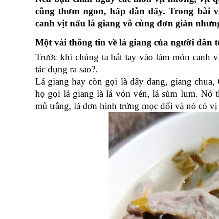
cũng thơm ngon, hấp dẫn đấy. Trong bài viế
canh vịt nấu lá giang vô cùng đơn giản nhưn
Một vài thông tin về lá giang của người dân t
Trước khi chúng ta bắt tay vào làm món canh vịt 
tác dụng ra sao?. 
Lá giang hay còn gọi là dây dang, giang chua,
họ gọi lá giang là lá vón vén, lá sủm lum. Nó 
mủ trắng, lá đơn hình trứng mọc đối và nó có vị