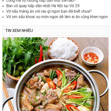
Lòng mề vịt nướng hấp dẫn như thế nào?
Bún vịt quay hấp dẫn nhất Hà Nội tại Vịt 29
Vịt nấu măng ăn với rau gì ngon bạn đã biết chưa?
Vịt om sấu khoai sọ món ngon dễ làm ai ăn cũng khen ngon
TIN XEM NHIỀU