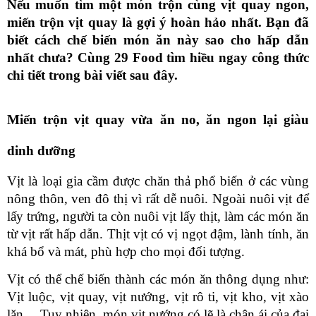
Nếu muốn tìm một món trộn cùng vịt quay ngon, 
miến trộn vịt quay
 là gợi ý hoàn hảo nhất. Bạn đã 
biết cách chế biến món ăn này sao cho hấp dẫn 
nhất chưa? Cùng 29 Food tìm hiều ngay công thức 
chi tiết trong bài viết sau đây.
Miến trộn vịt quay vừa ăn no, ăn ngon lại giàu 
dinh dưỡng
Vịt là loại gia cầm được chăn thả phổ biến ở các vùng 
nông thôn, ven đô thị vì rất dễ nuôi. Ngoài nuôi vịt để 
lấy trứng, người ta còn nuôi vịt lấy thịt, làm các món ăn 
từ vịt rất hấp dẫn. Thịt vịt có vị ngọt đậm, lành tính, ăn 
khá bổ và mát, phù hợp cho mọi đối tượng.
Vịt có thể chế biến thành các món ăn thông dụng như: 
Vịt luộc, vịt quay, vịt nướng, vịt rô ti, vịt kho, vịt xào 
lăn… Tuy nhiên, món vịt nướng có lẽ là chân ái của đại 