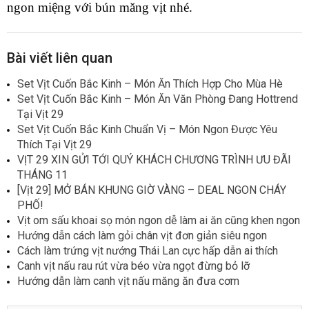
ngon miệng với bún măng vịt nhé.
Bài viết liên quan
Set Vịt Cuốn Bắc Kinh – Món Ăn Thích Hợp Cho Mùa Hè
Set Vịt Cuốn Bắc Kinh – Món Ăn Văn Phòng Đang Hottrend
Tại Vịt 29
Set Vịt Cuốn Bắc Kinh Chuẩn Vị – Món Ngon Được Yêu
Thích Tại Vịt 29
VỊT 29 XIN GỬI TỚI QUÝ KHÁCH CHƯƠNG TRÌNH ƯU ĐÃI
THÁNG 11
[Vịt 29] MỞ BÁN KHUNG GIỜ VÀNG – DEAL NGON CHÁY
PHỐ!
Vịt om sấu khoai sọ món ngon dễ làm ai ăn cũng khen ngon
Hướng dẫn cách làm gỏi chân vịt đơn giản siêu ngon
Cách làm trứng vịt nướng Thái Lan cực hấp dẫn ai thích
Canh vịt nấu rau rút vừa béo vừa ngọt đừng bỏ lỡ
Hướng dẫn làm canh vịt nấu măng ăn đưa cơm