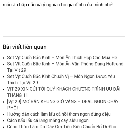
món ăn hấp dẫn và ý nghĩa cho gia đình của mình nhé!
Bài viết liên quan
Set Vịt Cuốn Bắc Kinh – Món Ăn Thích Hợp Cho Mùa Hè
Set Vịt Cuốn Bắc Kinh – Món Ăn Văn Phòng Đang Hottrend
Tại Vịt 29
Set Vịt Cuốn Bắc Kinh Chuẩn Vị – Món Ngon Được Yêu
Thích Tại Vịt 29
VỊT 29 XIN GỬI TỚI QUÝ KHÁCH CHƯƠNG TRÌNH ƯU ĐÃI
THÁNG 11
[Vịt 29] MỞ BÁN KHUNG GIỜ VÀNG – DEAL NGON CHÁY
PHỐ!
Hướng dẫn cách làm lẩu cá hồi thơm ngon đúng điệu
Cách nấu lẩu cá lăng măng cay siêu ngon
Công Thức Làm Dạ Dày Om Tiêu Siêu Chuẩn Bổ Dưỡng