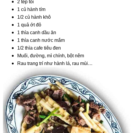
2 tép tỏi
1 củ hành tím
1/2 củ hành khô
1 quả ớt đỏ
1 thìa canh dầu ăn
1 thìa canh nước mắm
1/2 thìa cafe tiêu đen
Muối, đường, mì chính, bột nêm
Rau trang trí như hành lá, rau mùi…